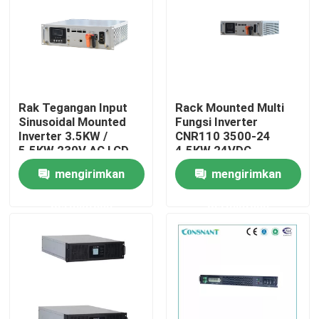
Produk
UPS Uninterrupted Power Supply
Rak Tegangan Input
Rack Mounted Multi
Sinusoidal Mounted
Fungsi Inverter
Rack Mount Power Supply
Inverter 3.5KW /
CNR110 3500-24
5.5KW 230V AC LCD
4.5KW 24VDC
Display
mengirimkan
mengirimkan
Telecom Power Supply
permintaan
permintaan
Pusat Data Mikro Modular
Sistem Penyimpanan Energi
Paket Baterai Botol Lithium