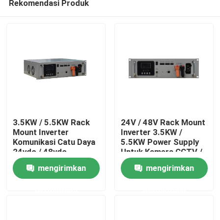
Rekomendasi Produk
3.5KW / 5.5KW Rack
24V / 48V Rack Mount
Mount Inverter
Inverter 3.5KW /
Komunikasi Catu Daya
5.5KW Power Supply
24vdc / 48vdc
Untuk Kamera CCTV /
Rumah
Telecom
mengirimkan
mengirimkan
Tentang kita
permintaan
permintaan
Kontak