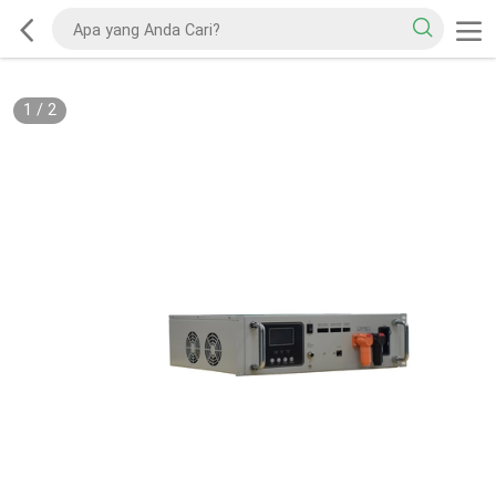
1
/
2