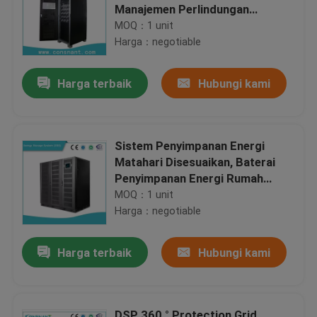
Manajemen Perlindungan
Keselamatan
MOQ：1 unit
Harga：negotiable
Harga terbaik
Hubungi kami
Sistem Penyimpanan Energi
Matahari Disesuaikan, Baterai
Penyimpanan Energi Rumah
200A
MOQ：1 unit
Harga：negotiable
Harga terbaik
Hubungi kami
DSP 360 ° Protection Grid