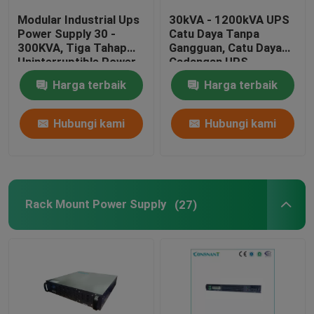
Modular Industrial Ups
30kVA - 1200kVA UPS
UPS Online Frekuensi Rendah
Power Supply 30 -
Catu Daya Tanpa
300KVA, Tiga Tahap
Gangguan, Catu Daya
Uninterruptible Power
Cadangan UPS
Systems
Ketersediaan Tinggi
ups online frekuensi tinggi
Harga terbaik
Harga terbaik
up dengan baterai lithium
Hubungi kami
Hubungi kami
Kabinet Luar IP55
Rack Mount Power Supply
(27)
Sistem Listrik UPS
Filter Daya Aktif
Power Supply UPS Industri