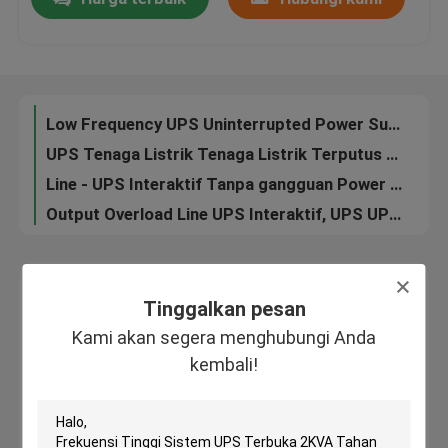
Industri tunggal fase tunggal 10-100KVA online andal dan berdaya tinggi
Low Frequency UPS Uninterrupted Power Supply Intelijen Tinggi 10 - 100KVA PF = 0,8
Tur Pabrik
Low Frequency UPS Uninterrupted Power Supply Tiga Tahap 45 - 65Hz Untuk Pusat Data
UPS Tenaga Listrik Tenaga Listrik Terputus Daya Terputus 10 - 100KVA
Line - UPS Interaktif Tanpa gangguan Power Supply CPU Controlled Sine Wave 1KVA - 5KVA
Kontrol kualitas
Output Overload Line UPS Interaktif, UPS UPS Power Supply Short Circuit Protection
Battery Exrernal UPS Uninterrupted Power Supply Line - interaktif 1KVA - 5KVA
Hubungi kami
Hybrid Off Grid Solar Power Inverter 24V / 48V 1 - 12kw 50 / 60Hz Disesuaikan
Berita
Tinggalkan pesan
Tinggalkan pesan
News
Kami akan segera menghubungi Anda kembali!
Kami akan segera menghubungi Anda
kembali!
UPS Uninterrupted Power Supply
Rack Mount Power Supply