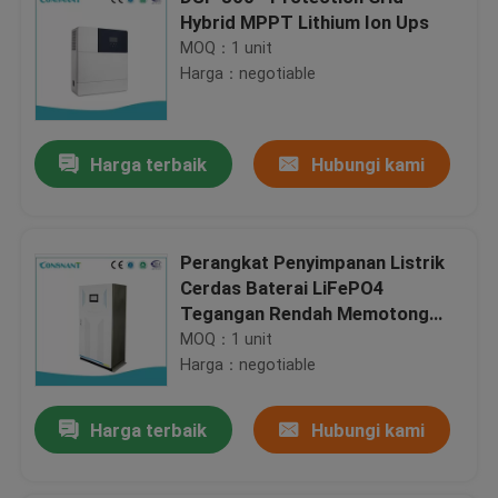
Hybrid MPPT Lithium Ion Ups
MOQ：1 unit
Harga：negotiable
Harga terbaik
Hubungi kami
Perangkat Penyimpanan Listrik
Cerdas Baterai LiFePO4
Tegangan Rendah Memotong
110V-220VAC
MOQ：1 unit
Harga：negotiable
Harga terbaik
Hubungi kami