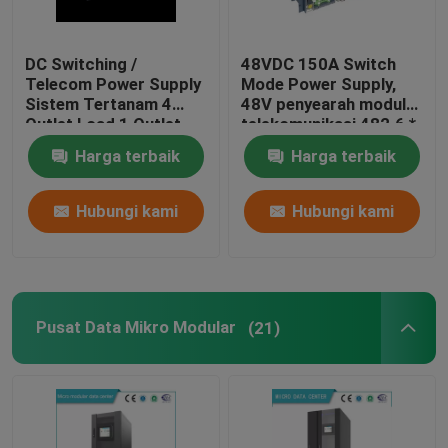
DC Switching /
48VDC 150A Switch
Telecom Power Supply
Mode Power Supply,
Sistem Tertanam 4
48V penyearah modul
Outlet Load 1 Outlet
telekomunikasi 482.6 *
Battery
255 * 130.5mm
Harga terbaik
Harga terbaik
Hubungi kami
Hubungi kami
Pusat Data Mikro Modular
(21)