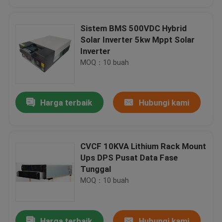
Sistem BMS 500VDC Hybrid
Solar Inverter 5kw Mppt Solar
Low Frequency Dual Output Power Supply, 48V Telecom Dc Power Systems 482.6 * 43 * 129
Inverter
Sistem Daya Telekomunikasi, Telecom Rectifier 48v 45 ~ 65Hz 73,5 * 40 * 208mm
MOQ：10 buah
High Voltage Switching Power Supply, Sistem Penyediaan Daya Listrik 48V
DC Switching / Telecom Power Supply Sistem Tertanam 4 Outlet Load 1 Outlet Battery
Harga terbaik
Hubungi kami
45 - 66Hz 48V Telecom Power Supply 10 Beban Outlet 2 Baterai Keluaran 482.6 * 132 * 280
48VDC 150A Switch Mode Power Supply, 48V penyearah modul telekomunikasi 482.6 * 255 * 130.5mm
Komunikasi DC Power Supply Embedded System, 48v 10A Telecom Battery Backup Systems
CVCF 10KVA Lithium Rack Mount
220VAC 48VDC Telecom Power Supply Faktor Daya Sistem Tertanam ≥ 0,99 480 * 270 * 300
Rumah
Ups DPS Pusat Data Fase
Minil Kapasitas 10Ah Lithium Iron Battery Pack Dengan Sistem Baterai Fleksibel
Tunggal
48V 20A Lithium Ion Battery Pack, Sel Fosfat Lithium Besi 439 * 400 * 89mm
MOQ：10 buah
Produk
Lithium Iron Battery Untuk Aplikasi Telecom, Performa Discharge High Rate Lithium Iron Phosphate Battery
Industrial Uninterruptible Power Supply DC = 384V / 480V, Kapasitas Industri Besar Ups Battery Backup
Tentang kami
Harga terbaik
Hubungi kami