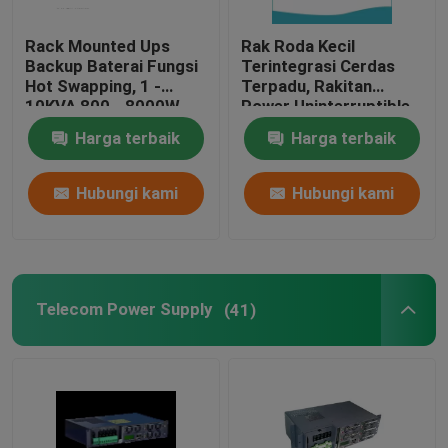
Aksesoris UPS
Rack Mounted Ups
Rak Roda Kecil
Backup Baterai Fungsi
Terintegrasi Cerdas
Hot Swapping, 1 -
Terpadu, Rakitan
10KVA 800 - 8000W
Power Uninterruptible
inverter surya hibrida
Rackmount Ups 1u
Rack Mountable
Harga terbaik
Harga terbaik
Hubungi kami
Hubungi kami
Telecom Power Supply
(41)