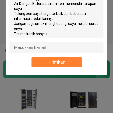
Telecom Power Supply
Pusat Data Mikro Modular
Sistem Penyimpanan Energi
KATEGORI LAINNYA DARI KAMI
Paket Baterai Botol Lithium
Kirimkan
UPS Uninterrupted Power Supply
(57)
Lithium Ion Naik
Sistem UPS Outdoor
Sistem UPS Modular